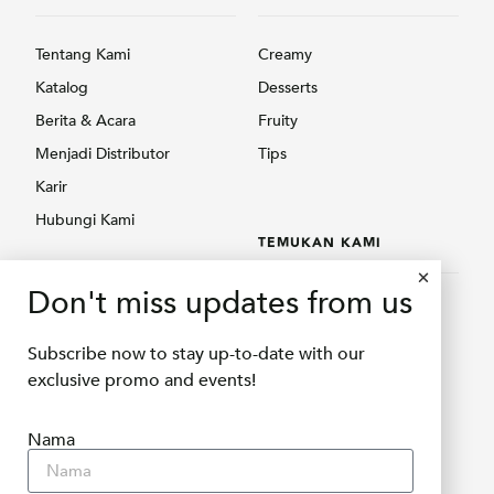
Tentang Kami
Creamy
Katalog
Desserts
Berita & Acara
Fruity
Menjadi Distributor
Tips
Karir
Hubungi Kami
TEMUKAN KAMI
PRODUK
Don't miss updates from us
Temukan Kami
Creamy
Shopee Delifru
Subscribe now to stay up-to-date with our
Fruity
Shopee Bubuqu
exclusive promo and events!
Others
Tokopedia Delifru
Nama
Tokopedia Bubuqu
Lazada Delifru