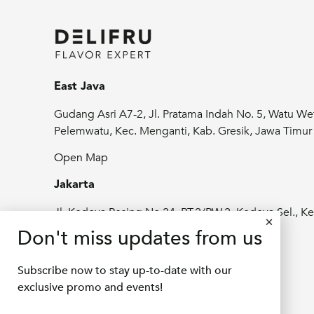
East Java
Gudang Asri A7-2, Jl. Pratama Indah No. 5, Watu We
Pelemwatu, Kec. Menganti, Kab. Gresik, Jawa Timu
Open Map
Jakarta
Jl. Kedoya Pesing No.24, RT.2/RW.2, Kedoya Sel., Ke
Jeruk, Kota Jakarta Barat, Daerah Khusus
Don't miss updates from us
Ibukota Jakarta 11520
Subscribe now to stay up-to-date with our
Open Map
exclusive promo and events!
info@delifru.co.id