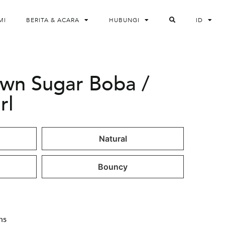
MI
BERITA & ACARA
HUBUNGI
ID
wn Sugar Boba /
rl
Natural
Bouncy
hs