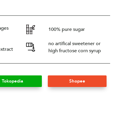
ages
100% pure sugar
no artifical sweetener or
extract
high fructose corn syrup
Tokopedia
Shopee