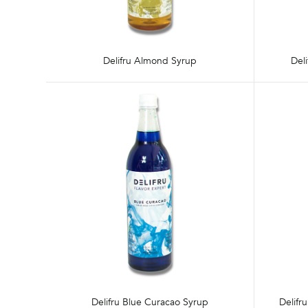
Delifru Almond Syrup
Del
Delifru Blue Curacao Syrup
Delifr